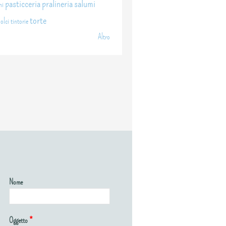
pasticceria
pralineria
salumi
ni
torte
dolci
tintorie
Altro
Nome
Oggetto
*