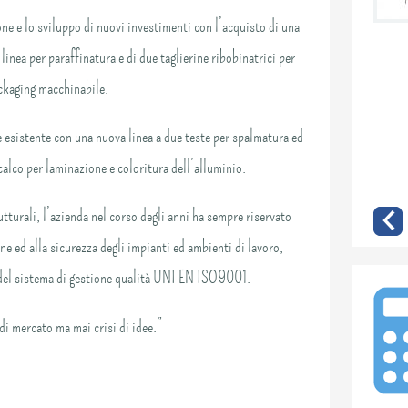
one e lo sviluppo di nuovi investimenti con l’acquisto di una
linea per paraffinatura e di due taglierine ribobinatrici per
ckaging macchinabile.
 esistente con una nuova linea a due teste per spalmatura ed
lco per laminazione e coloritura dell’alluminio.
tturali, l’azienda nel corso degli anni ha sempre riservato
ne ed alla sicurezza degli impianti ed ambienti di lavoro,
 del sistema di gestione qualità UNI EN ISO9001.
di mercato ma mai crisi di idee.”