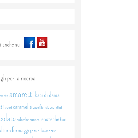
i anche su
gli per la ricerca
amaretti
baci di dama
amento
ti
caramelle
boeri
caseifici
cioccolatini
colato
enoteche
colombe
cuneesi
fiori
oltura
formaggi
grissini
lavanderie