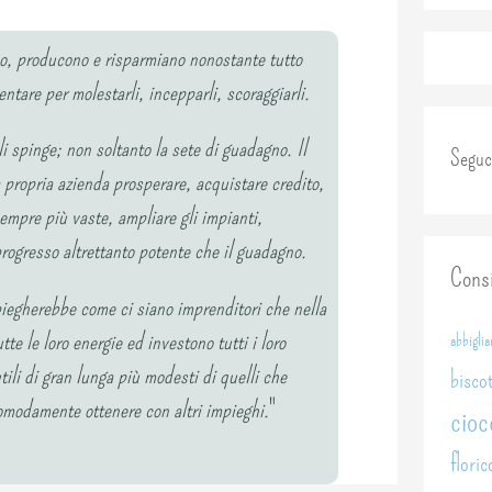
ano, producono e risparmiano nonostante tutto
ntare per molestarli, incepparli, scoraggiarli.
li spinge; non soltanto la sete di guadagno. Il
Seguc
la propria azienda prosperare, acquistare credito,
sempre più vaste, ampliare gli impianti,
rogresso altrettanto potente che il guadagno.
Consi
piegherebbe come ci siano imprenditori che nella
te le loro energie ed investono tutti i loro
abbigli
utili di gran lunga più modesti di quelli che
biscot
omodamente ottenere con altri impieghi.
"
cioc
floric