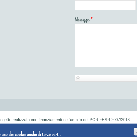
Messaggio
*
rogetto realizzato con finanziamenti nell'ambito del POR FESR 2007/2013
 Unipersonale |
Company info
| P.IVA 03645630041 |
Privacy
o uso dei cookie anche di terze parti.