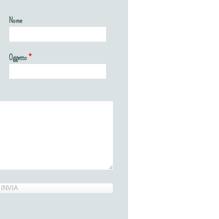
Nome
Oggetto
*