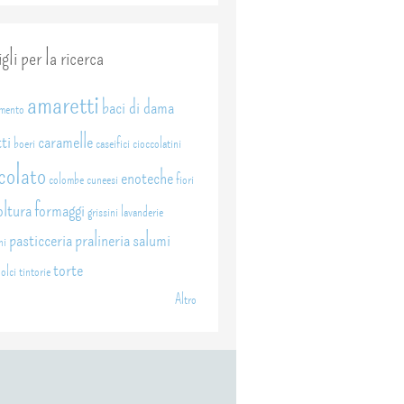
gli per la ricerca
amaretti
baci di dama
amento
ti
caramelle
boeri
caseifici
cioccolatini
colato
enoteche
colombe
cuneesi
fiori
oltura
formaggi
grissini
lavanderie
pasticceria
pralineria
salumi
ni
torte
dolci
tintorie
Altro