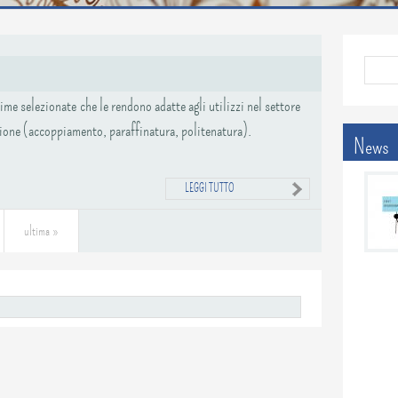
Form 
me selezionate che le rendono adatte agli utilizzi nel settore
zione (accoppiamento, paraffinatura, politenatura).
News
LEGGI TUTTO
ultima »