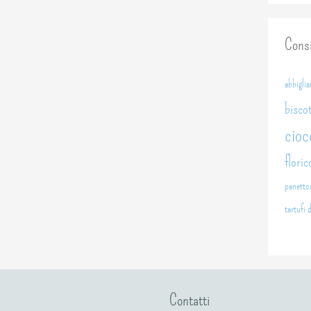
Consi
abbigli
biscot
cioc
floric
panetto
tartufi 
Contatti