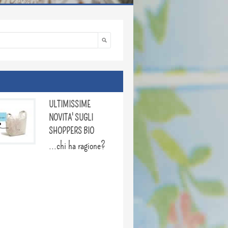
Cerca
di ricerca
ULTIMISSIME
GLI INGREDIENTI
NOVITA' SUGLI
ETICHETTA
SHOPPERS BIO
Come, quali e pe
...chi ha ragione?
vanno indicati gli ingredienti su un
prodotto...
http://www.sicurezzalimentare.net
LevelID=25