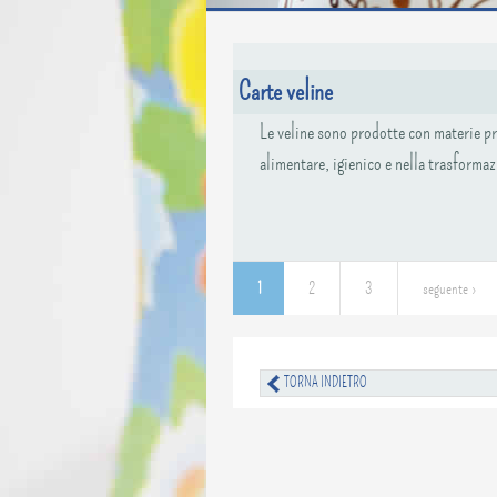
Carte veline
Le veline sono prodotte con materie pri
alimentare, igienico e nella trasforma
1
2
3
seguente ›
Pagine
TORNA INDIETRO