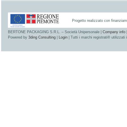
Progetto realizzato con finanzia
BERTONE PACKAGING S.R.L. – Società Unipersonale |
Company info
Powered by
3ding Consulting
|
Login
| Tutti i marchi registrati® utilizzati