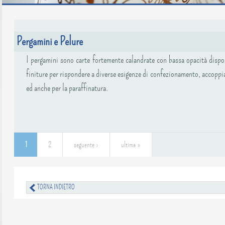
Pergamini e Pelure
I pergamini sono carte fortemente calandrate con bassa opacità dispo
finiture per rispondere a diverse esigenze di confezionamento, accopp
ed anche per la paraffinatura.
1
2
seguente ›
ultima »
Pagine
TORNA INDIETRO